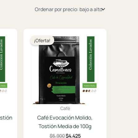
¡Oferta!
Café
stión
Café Evocación Molido,
Tostión Media de 100g
El
El
$
5.900
$
4.425