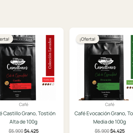
erta!
¡Oferta!
Café
Café
é Castillo Grano, Tostión
Café Evocación Grano, To
Alta de 100g
Media de 100g
El
El
El
El
$
5.900
$
4.425
$
5.900
$
4.425