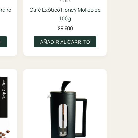
Café
Grano
Café Exótico Honey Molido de
100g
$
9.600
O
AÑADIR AL CARRITO