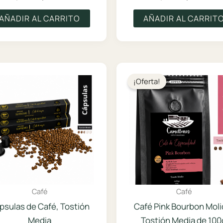
precio
precio
precio
pre
original
actual
original
act
AÑADIR AL CARRITO
AÑADIR AL CARRIT
era:
es:
era:
es:
$5.900.
$4.425.
$5.900.
$4.
¡Oferta!
Café
Café
psulas de Café, Tostión
Café Pink Bourbon Moli
Media
Tostión Media de 100