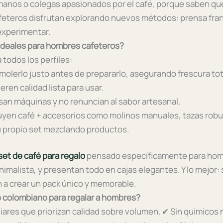
rmanos o colegas apasionados por el café, porque saben qu
feteros disfrutan explorando nuevos métodos: prensa fran
 experimentar.
 ideales para hombres cafeteros?
todos los perfiles:
molerlo justo antes de prepararlo, asegurando frescura tot
eren calidad lista para usar.
an máquinas y no renuncian al sabor artesanal.
yen café + accesorios como molinos manuales, tazas robu
 propio set mezclando productos.
set de café para regalo
pensado específicamente para hombr
imalista, y presentan todo en cajas elegantes. Y lo mejor:
 a crear un pack único y memorable.
é colombiano para regalar a hombres?
iares que priorizan calidad sobre volumen.
✔ Sin químicos 