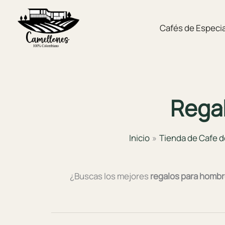
Ir
al
Cafés de Especia
contenido
Rega
Inicio
Tienda de Cafe d
¿Buscas los mejores
regalos para hombr