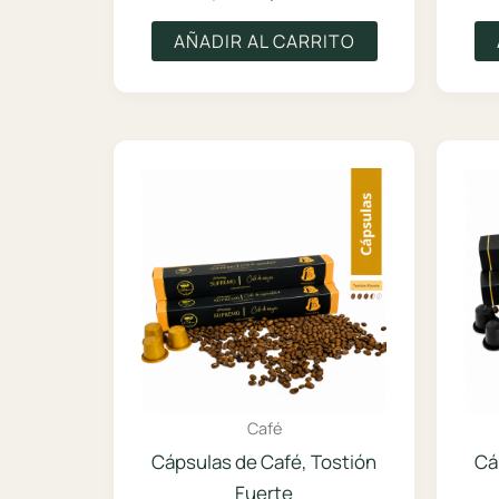
precio
precio
original
actual
AÑADIR AL CARRITO
era:
es:
$5.900.
$4.425.
Café
Cápsulas de Café, Tostión
Cá
Fuerte