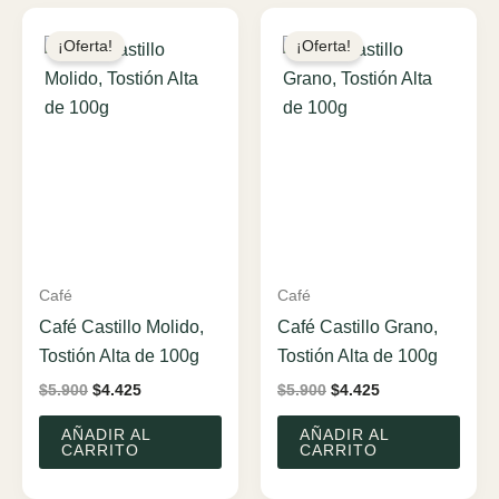
¡Oferta!
¡Oferta!
Café
Café
Café Castillo Molido,
Café Castillo Grano,
Tostión Alta de 100g
Tostión Alta de 100g
El
El
El
El
$
5.900
$
4.425
$
5.900
$
4.425
precio
precio
precio
precio
original
actual
original
actual
AÑADIR AL
AÑADIR AL
era:
es:
era:
es:
CARRITO
CARRITO
$5.900.
$4.425.
$5.900.
$4.425.