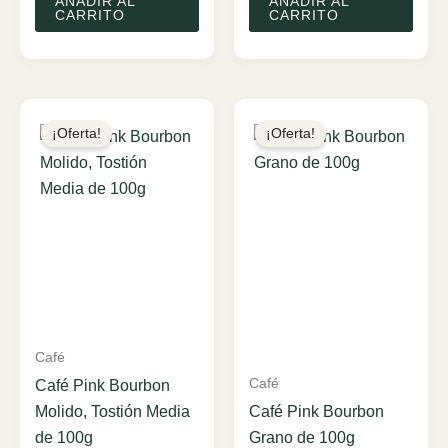
AÑADIR AL
AÑADIR AL
era:
es:
era:
es:
CARRITO
CARRITO
$5.900.
$4.425.
$5.900.
$4.425.
¡Oferta!
¡Oferta!
Café
Café
Café Pink Bourbon
Molido, Tostión Media
Café Pink Bourbon
de 100g
Grano de 100g