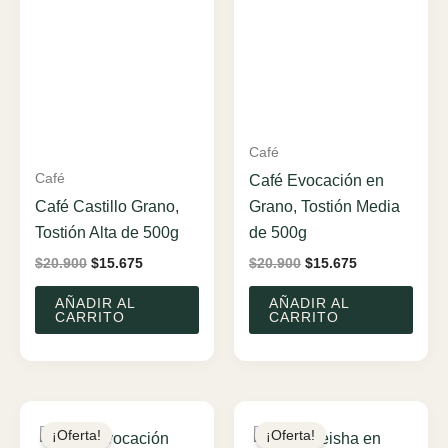
Café
Café
Café Evocación en
Café Castillo Grano,
Grano, Tostión Media
Tostión Alta de 500g
de 500g
El
El
El
El
$
20.900
$
15.675
$
20.900
$
15.675
precio
precio
precio
precio
original
actual
original
actual
AÑADIR AL
AÑADIR AL
era:
es:
era:
es:
CARRITO
CARRITO
$20.900.
$15.675.
$20.900.
$15.675.
¡Oferta!
¡Oferta!