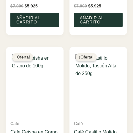
El
El
El
El
$
7.900
$
5.925
$
7.900
$
5.925
precio
precio
precio
precio
original
actual
original
actual
AÑADIR AL
AÑADIR AL
era:
es:
era:
es:
CARRITO
CARRITO
$7.900.
$5.925.
$7.900.
$5.925.
¡Oferta!
¡Oferta!
Café
Café
Café Geisha en Grano
Café Castillo Molido,