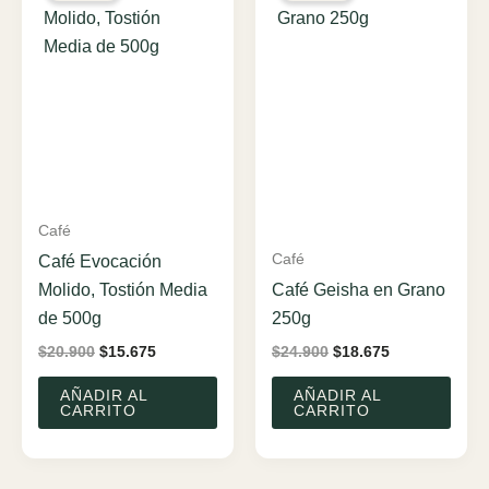
Café
Café
Café Evocación
Molido, Tostión Media
Café Geisha en Grano
de 500g
250g
El
El
El
El
$
20.900
$
15.675
$
24.900
$
18.675
precio
precio
precio
precio
original
actual
original
actual
AÑADIR AL
AÑADIR AL
era:
es:
era:
es:
CARRITO
CARRITO
$20.900.
$15.675.
$24.900.
$18.675.