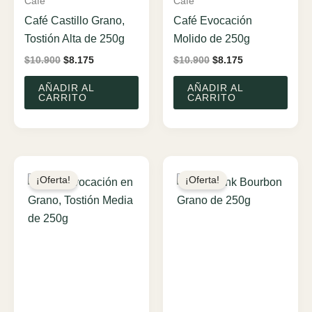
Café
Café
Café Castillo Grano,
Café Evocación
Tostión Alta de 250g
Molido de 250g
El
El
El
El
$
10.900
$
8.175
$
10.900
$
8.175
precio
precio
precio
precio
original
actual
original
actual
AÑADIR AL
AÑADIR AL
era:
es:
era:
es:
CARRITO
CARRITO
$10.900.
$8.175.
$10.900.
$8.175.
¡Oferta!
¡Oferta!