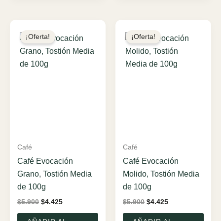
¡Oferta!
¡Oferta!
Café
Café
Café Evocación
Café Evocación
Grano, Tostión Media
Molido, Tostión Media
de 100g
de 100g
El
El
El
El
$
5.900
$
4.425
$
5.900
$
4.425
precio
precio
precio
precio
original
actual
original
actual