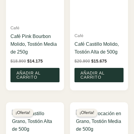
Café
Café
Café Pink Bourbon
Molido, Tostión Media
Café Castillo Molido,
de 250g
Tostión Alta de 500g
El
El
El
El
$
18.900
$
14.175
$
20.900
$
15.675
precio
precio
precio
precio
original
actual
original
actual
AÑADIR AL
AÑADIR AL
era:
es:
era:
es:
CARRITO
CARRITO
$18.900.
$14.175.
$20.900.
$15.675.
¡Oferta!
¡Oferta!