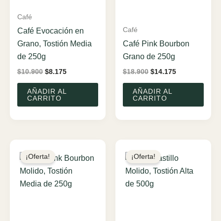
Café
Café
Café Evocación en
Grano, Tostión Media
Café Pink Bourbon
de 250g
Grano de 250g
El
El
El
El
$
10.900
$
8.175
$
18.900
$
14.175
precio
precio
precio
precio
original
actual
original
actual
AÑADIR AL
AÑADIR AL
era:
es:
era:
es:
CARRITO
CARRITO
$10.900.
$8.175.
$18.900.
$14.175.
¡Oferta!
¡Oferta!