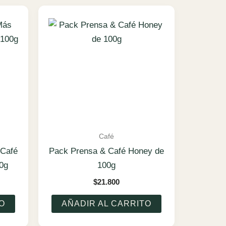
Café
 Café
Pack Prensa & Café Honey de
0g
100g
$
21.800
O
AÑADIR AL CARRITO