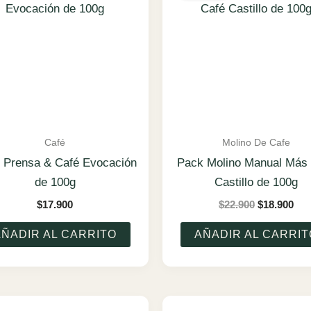
Café
Molino De Cafe
 Prensa & Café Evocación
Pack Molino Manual Más
de 100g
Castillo de 100g
El
El
$
17.900
$
22.900
$
18.900
precio
pre
original
act
AÑADIR AL CARRITO
AÑADIR AL CARRIT
era:
es:
$22.900.
$18