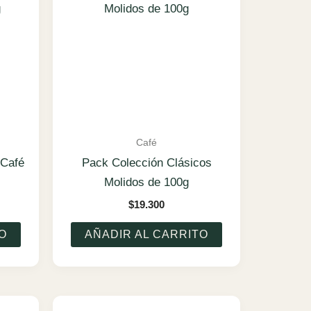
Café
 Café
Pack Colección Clásicos
Molidos de 100g
$
19.300
cio
ual
O
AÑADIR AL CARRITO
.900.