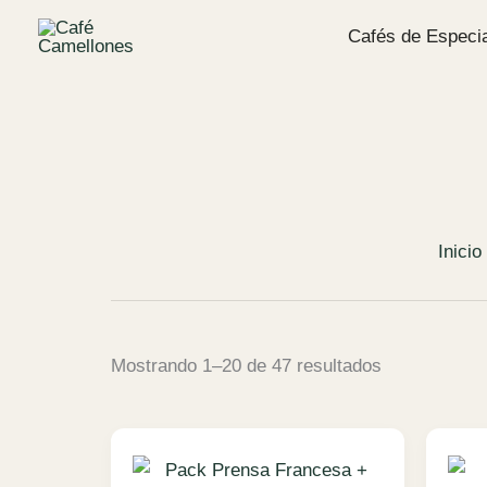
Ir
Cafés de Especia
al
contenido
Inicio
Ordenado
Mostrando 1–20 de 47 resultados
por
precio:
bajo
a
alto