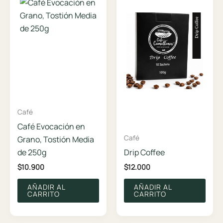
Café
Café Evocación en
Café
Grano, Tostión Media
de 250g
Drip Coffee
$
10.900
$
12.000
AÑADIR AL
AÑADIR AL
CARRITO
CARRITO