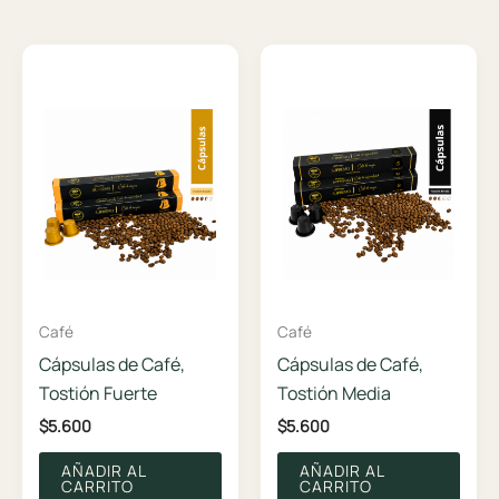
a
alto
Café
Café
Cápsulas de Café,
Cápsulas de Café,
Tostión Fuerte
Tostión Media
$
5.600
$
5.600
AÑADIR AL
AÑADIR AL
CARRITO
CARRITO