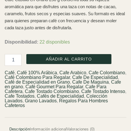
aromática para que disfrutes una taza con notas de cacao,
caramelo, frutos secos y especias suaves. Su formato es ideal
para quienes preparan café con frecuencia y desean moler
cada taza justo antes de disfrutarla.
Disponibilidad:
22 disponibles
Café
AÑADIR AL CARRITO
Castillo
Grano,
Café
,
Café 100% Arábica
,
Cafe Arabico
,
Cafe Colombiano
,
Tostión
Café Colombiano Para Regalar
,
Cafe De Especialidad
,
Alta
Café de Especialidad en Grano
,
Cafe De Maquina
,
Cafe
de
en grano
,
Café Gourmet Para Regalar
,
Cafe Para
Cafetera
,
Cafe Tostado Colombiano
,
Cafe Tostado Intenso
,
250g
Cafe Tostados
,
Cafés de Especialidad
,
Colección
cantidad
Lavados
,
Grano Lavados
,
Regalos Para Hombres
Cafeteros
Descripción
Información adicional
Valoraciones (0)