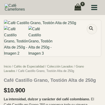
Ir
al
contenido
Inicio
/
Cafés de Especialidad
/
Colección Lavados
/
Grano
Lavados
/ Café Castillo Grano, Tostión Alta de 250g
Café Castillo Grano, Tostión Alta de 250g
$
10.900
La intensidad, dulzor y carácter del café colombiano.
El
Café Castillo en Grano 250 g conserva toda su riqueza