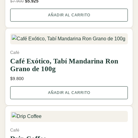
El
El
$
7.900
$
5.925
precio
precio
original
actual
AÑADIR AL CARRITO
era:
es:
$7.900.
$5.925.
Café
Café Exótico, Tabí Mandarina Ron
Grano de 100g
$
9.800
AÑADIR AL CARRITO
Café