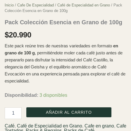
Inicio
/
Cafe De Especialidad
/
Café de Especialidad en Grano
/ Pack
Colección Esencia en Grano de 100g
Pack Colección Esencia en Grano de 100g
$
20.990
Este pack reúne tres de nuestras variedades en formato
en
grano de 100 g
, permitiéndote moler cada café justo antes de
prepararlo para disfrutar la intensidad del Café Castillo, la
elegancia del Geisha y el equilibrio aromático de Café
Evocación en una experiencia pensada para explorar el café de
especialidad.
Disponibilidad:
3 disponibles
Pack
AÑADIR AL CARRITO
Colección
Esencia
Café
,
Café de Especialidad en Grano
,
Cafe en grano
,
Cafe
en
Tostados
,
Packs & Regalos
,
Packs de Café