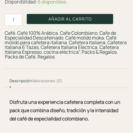
Disponibilidad:
6 disponibles
Pack
AÑADIR AL CARRITO
Moka
Crema
Café
,
Café 100% Arábica
,
Cafe Colombiano
,
Cafe de
&
Especialidad Descafeinado
,
Café molido moka
,
Café
Café
molido para cafetera italiana
,
Cafetera Italiana
,
Cafetera
Natural
Italiana 6 Tazas
,
Cafetera Italiana Electrica
,
Cafetera
Italiana Espresso
,
cocina eléctrica"
,
Packs & Regalos
,
100g
Packs de Café
,
Regalos
cantidad
Descripción
Valoraciones (0)
Disfruta una experiencia cafetera completa con un
pack que combina diseño, tradición y la intensidad
del café de especialidad colombiano.