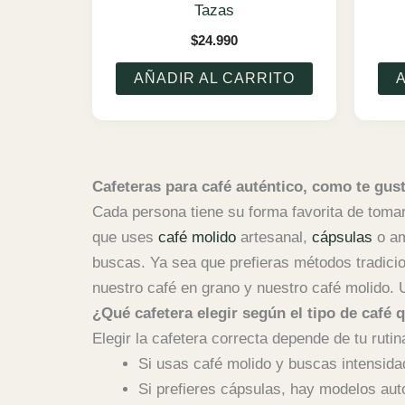
Tazas
$
24.990
AÑADIR AL CARRITO
Cafeteras para café auténtico, como te gus
Cada persona tiene su forma favorita de toma
que uses
café molido
artesanal,
cápsulas
o a
buscas.
Ya sea que prefieras métodos tradici
nuestro café en grano y nuestro café molido. 
¿Qué cafetera elegir según el tipo de café
Elegir la cafetera correcta depende de tu rutin
Si usas café molido y buscas intensid
Si prefieres cápsulas, hay modelos auto