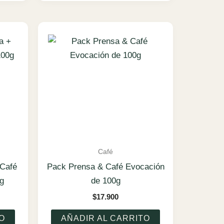
Café
 Café
Pack Prensa & Café Evocación
0g
de 100g
$
17.900
O
AÑADIR AL CARRITO