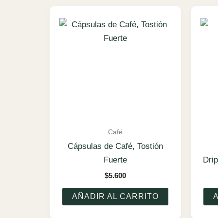
bajo
a
alto
Café
Cápsulas de Café, Tostión
Fuerte
Dri
$
5.600
AÑADIR AL CARRITO