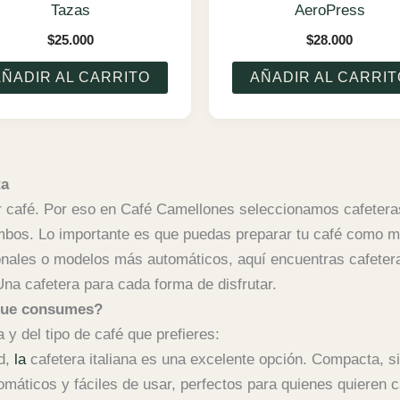
Tazas
AeroPress
$
25.000
$
28.000
AÑADIR AL CARRITO
AÑADIR AL CARRIT
ta
r café. Por eso en Café Camellones seleccionamos cafeteras 
mbos.
Lo importante es que puedas preparar tu café como má
onales o modelos más automáticos, aquí encuentras cafeter
Una cafetera para cada forma de disfrutar.
 que consumes?
a y del tipo de café que prefieres:
ad,
la
cafetera italiana
es una excelente opción. Compacta, sin
máticos y fáciles de usar, perfectos para quienes quieren ca