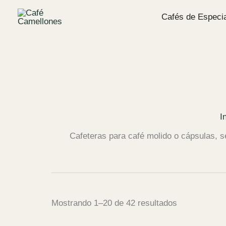
Ir
Cafés de Especia
al
contenido
I
Cafeteras para café molido o cápsulas, 
Ordenado
Mostrando 1–20 de 42 resultados
por
precio: