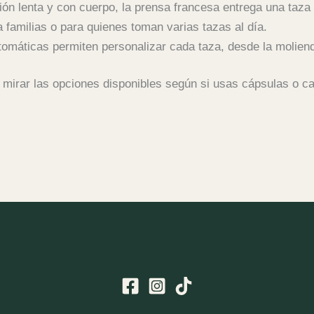
ón lenta y con cuerpo, la prensa francesa entrega una taza 
 familias o para quienes toman varias tazas al día.
máticas permiten personalizar cada taza, desde la moliend
rar las opciones disponibles según si usas cápsulas o caf