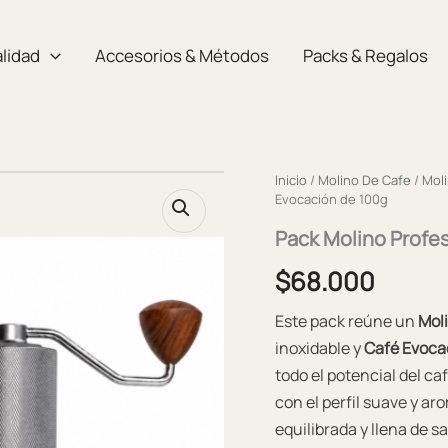
lidad
Accesorios & Métodos
Packs & Regalos
Inicio
/
Molino De Cafe
/
Mol
Evocación de 100g
Pack Molino Profe
$
68.000
Este pack reúne un
Mol
inoxidable y
Café Evoca
todo el potencial del ca
con el perfil suave y a
equilibrada y llena de 