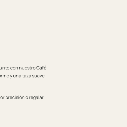
 junto con nuestro
Café
orme y una taza suave,
or precisión o regalar