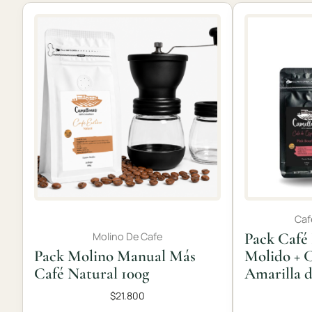
Caf
Pack Café
Molino De Cafe
Pack Molino Manual Más
Molido + C
Café Natural 100g
Amarilla d
$
21.800